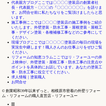
ここでは〇〇〇〇塗装店の創業者社
代表親方ブログ
長・代表親方・〇〇〇の『〇〇〇〇〇〇〇』を語りま
す。お問合せ前に私たちなりをご覧頂けましたらと思
います。
ここでは〇〇〇〇塗装店の施工事例をご紹介
施工事例
いたします。外壁塗装・防水工事・屋根塗装・屋根工
事・デザイン塗装・各種補修工事などのご参考にして
ください。
ここでは〇〇〇〇〇塗装店の毎日の現場を
現場ブログ
実況生中継します！職人さんのお仕事ぶりをぜひご覧
ください。
ここではリ・フォーユーの井
リフォームの知恵コラム
上映伸が、外壁塗装・屋根工事・防水工事の注意点や
ポイントを具体的にお話しています。あなたの塗装工
事・防水工事に役立ててください。
求人情報｜塗装職人
お問合せ
© 創業昭和39年以来ずっと。相模原市密着の外壁リフォー
ム・リフォームの職人直営店－リフォーユー