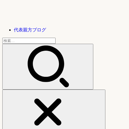
代表親方ブログ
検
索: