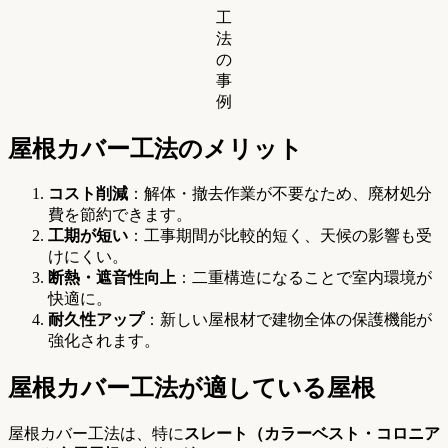
工
法
の
事
例
屋根カバー工法のメリット
コスト削減
：解体・撤去作業が不要なため、廃材処分
費を節約できます。
工期が短い
：工事期間が比較的短く、天候の影響も受
けにくい。
断熱・遮音性向上
：二重構造になることで室内環境が
快適に。
耐久性アップ
：新しい屋根材で建物全体の保護機能が
強化されます。
屋根カバー工法が適している屋根
屋根カバー工法は、特に
スレート（カラーベスト・コロニア