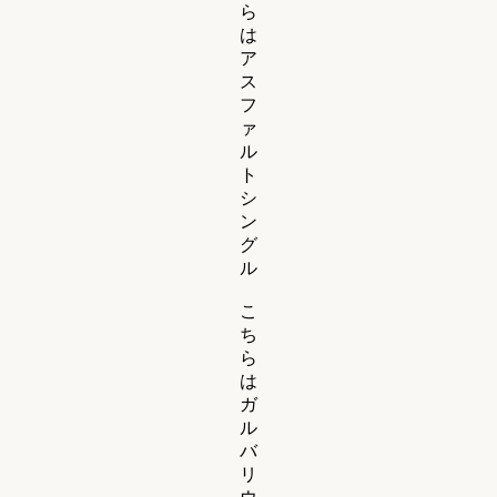
ら
は
ア
ス
フ
ァ
ル
ト
シ
ン
グ
ル
こ
ち
ら
は
ガ
ル
バ
リ