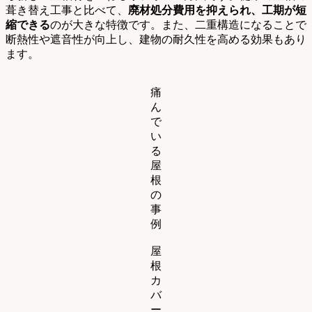
葺き替え工事と比べて、
廃材処分費用を抑えられ、工期が短
縮できる
のが大きな特徴です。また、二重構造になることで
断熱性や遮音性が向上し、建物の耐久性を高める効果もあり
ます。
痛
ん
で
い
る
屋
根
の
事
例
屋
根
カ
バ
ー