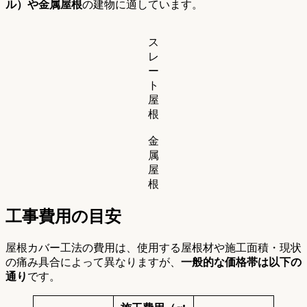
ル）や金属屋根
の建物に適しています。
ス
レ
ー
ト
屋
根
金
属
屋
根
工事費用の目安
屋根カバー工法の費用は、使用する屋根材や施工面積・現状
の痛み具合によって異なりますが、
一般的な価格帯は以下の
通り
です。