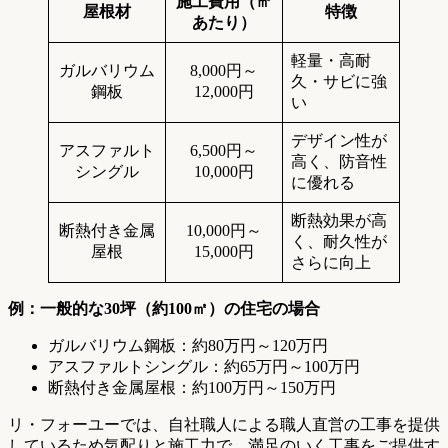
施工費用（㎡
屋根材
特徴
あたり）
軽量・高耐
ガルバリウム
8,000円～
久・サビに強
鋼板
12,000円
い
デザイン性が
アスファルト
6,500円～
高く、防音性
シングル
10,000円
に優れる
断熱効果が高
断熱付き金属
10,000円～
く、耐久性が
屋根
15,000円
さらに向上
例：一般的な30坪（約100㎡）の住宅の場合
ガルバリウム鋼板：約80万円～120万円
アスファルトシングル：約65万円～100万円
断熱付き金属屋根：約100万円～150万円
リ・フォーユーでは、自社職人による職人直営の工事を提供
しているため気配りと施工力で、満足のいく工事をご提供す