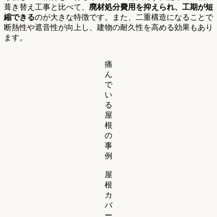
葺き替え工事と比べて、
廃材処分費用を抑えられ、工期が短
縮できる
のが大きな特徴です。また、二重構造になることで
断熱性や遮音性が向上し、建物の耐久性を高める効果もあり
ます。
痛
ん
で
い
る
屋
根
の
事
例
屋
根
カ
バ
ー