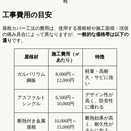
根
工事費用の目安
屋根カバー工法の費用は、使用する屋根材や施工面積・現状
の痛み具合によって異なりますが、
一般的な価格帯は以下の
通り
です。
施工費用（㎡
屋根材
特徴
あたり）
軽量・高耐
ガルバリウム
8,000円～
久・サビに強
鋼板
12,000円
い
デザイン性が
アスファルト
6,500円～
高く、防音性
シングル
10,000円
に優れる
断熱効果が高
断熱付き金属
10,000円～
く、耐久性が
屋根
15,000円
さらに向上