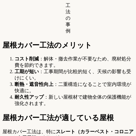
工
法
の
事
例
屋根カバー工法のメリット
コスト削減
：解体・撤去作業が不要なため、廃材処分
費を節約できます。
工期が短い
：工事期間が比較的短く、天候の影響も受
けにくい。
断熱・遮音性向上
：二重構造になることで室内環境が
快適に。
耐久性アップ
：新しい屋根材で建物全体の保護機能が
強化されます。
屋根カバー工法が適している屋根
屋根カバー工法は、特に
スレート（カラーベスト・コロニア