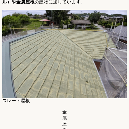
ル）や金属屋根
の建物に適しています。
スレート屋根
金
属
屋