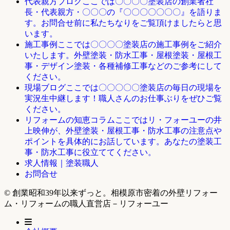
ここでは〇〇〇〇塗装店の創業者社
代表親方ブログ
長・代表親方・〇〇〇の『〇〇〇〇〇〇〇』を語りま
す。お問合せ前に私たちなりをご覧頂けましたらと思
います。
ここでは〇〇〇〇塗装店の施工事例をご紹介
施工事例
いたします。外壁塗装・防水工事・屋根塗装・屋根工
事・デザイン塗装・各種補修工事などのご参考にして
ください。
ここでは〇〇〇〇〇塗装店の毎日の現場を
現場ブログ
実況生中継します！職人さんのお仕事ぶりをぜひご覧
ください。
ここではリ・フォーユーの井
リフォームの知恵コラム
上映伸が、外壁塗装・屋根工事・防水工事の注意点や
ポイントを具体的にお話しています。あなたの塗装工
事・防水工事に役立ててください。
求人情報｜塗装職人
お問合せ
© 創業昭和39年以来ずっと。相模原市密着の外壁リフォー
ム・リフォームの職人直営店－リフォーユー